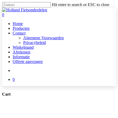
Skip
Hit enter to search or ESC to close
to
Close
main
Search
search
0
content
Menu
Home
Producten
Contact
Algemene Voorwaarden
Privacybeleid
Winkelmand
Afrekenen
Informatie
Offerte aanvragen
search
0
Cart
Close
Cart