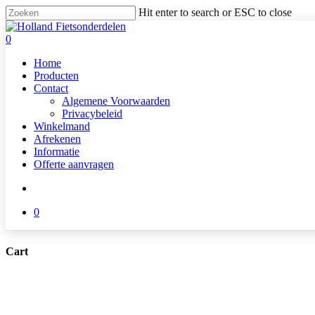
Skip
Hit enter to search or ESC to close
to
Close
main
Search
search
0
content
Menu
Home
Producten
Contact
Algemene Voorwaarden
Privacybeleid
Winkelmand
Afrekenen
Informatie
Offerte aanvragen
search
0
Cart
Close
Cart