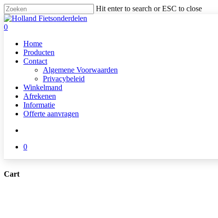
Skip
Hit enter to search or ESC to close
to
Close
main
Search
search
0
content
Menu
Home
Producten
Contact
Algemene Voorwaarden
Privacybeleid
Winkelmand
Afrekenen
Informatie
Offerte aanvragen
search
0
Cart
Close
Cart