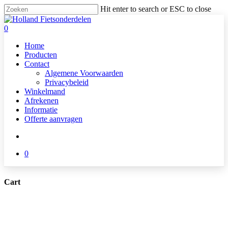
Skip
Hit enter to search or ESC to close
to
Close
main
Search
search
0
content
Menu
Home
Producten
Contact
Algemene Voorwaarden
Privacybeleid
Winkelmand
Afrekenen
Informatie
Offerte aanvragen
search
0
Cart
Close
Cart