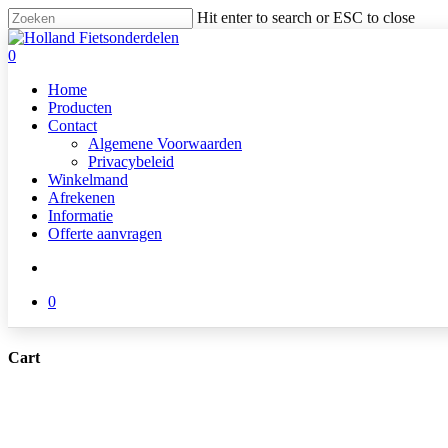
Skip
Hit enter to search or ESC to close
to
Close
main
Search
search
0
content
Menu
Home
Producten
Contact
Algemene Voorwaarden
Privacybeleid
Winkelmand
Afrekenen
Informatie
Offerte aanvragen
search
0
Cart
Close
Cart