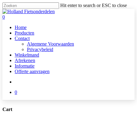
Skip
Hit enter to search or ESC to close
to
Close
main
Search
search
0
content
Menu
Home
Producten
Contact
Algemene Voorwaarden
Privacybeleid
Winkelmand
Afrekenen
Informatie
Offerte aanvragen
search
0
Cart
Close
Cart