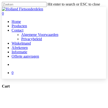
Skip
Hit enter to search or ESC to close
to
Close
main
Search
search
0
content
Menu
Home
Producten
Contact
Algemene Voorwaarden
Privacybeleid
Winkelmand
Afrekenen
Informatie
Offerte aanvragen
search
0
Cart
Close
Cart