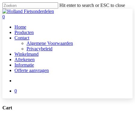
Skip
Hit enter to search or ESC to close
to
Close
main
Search
search
0
content
Menu
Home
Producten
Contact
Algemene Voorwaarden
Privacybeleid
Winkelmand
Afrekenen
Informatie
Offerte aanvragen
search
0
Cart
Close
Cart