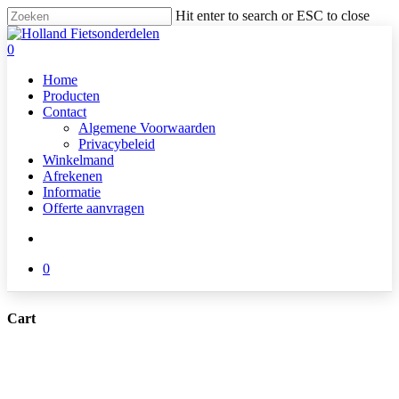
Skip
Hit enter to search or ESC to close
to
Close
main
Search
search
0
content
Menu
Home
Producten
Contact
Algemene Voorwaarden
Privacybeleid
Winkelmand
Afrekenen
Informatie
Offerte aanvragen
search
0
Cart
Close
Cart