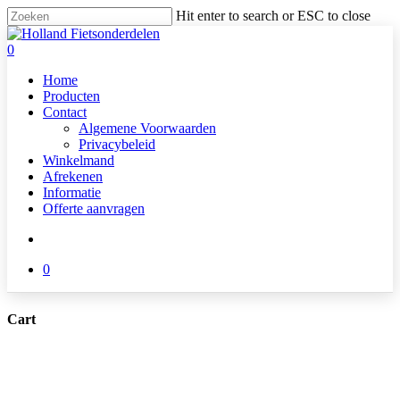
Skip
Hit enter to search or ESC to close
to
Close
main
Search
search
0
content
Menu
Home
Producten
Contact
Algemene Voorwaarden
Privacybeleid
Winkelmand
Afrekenen
Informatie
Offerte aanvragen
search
0
Cart
Close
Cart