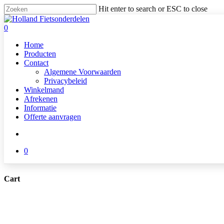
Skip
Hit enter to search or ESC to close
to
Close
main
Search
search
0
content
Menu
Home
Producten
Contact
Algemene Voorwaarden
Privacybeleid
Winkelmand
Afrekenen
Informatie
Offerte aanvragen
search
0
Cart
Close
Cart