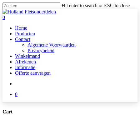
Skip
Hit enter to search or ESC to close
to
Close
main
Search
search
0
content
Menu
Home
Producten
Contact
Algemene Voorwaarden
Privacybeleid
Winkelmand
Afrekenen
Informatie
Offerte aanvragen
search
0
Cart
Close
Cart