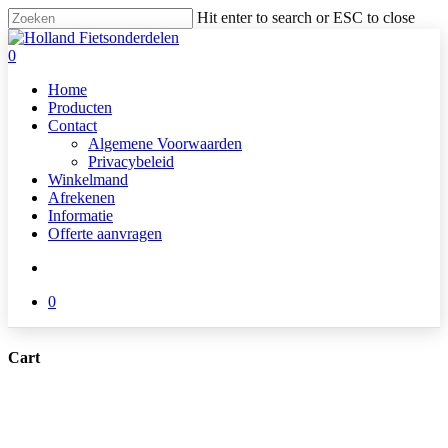
Skip
Hit enter to search or ESC to close
to
Close
main
Search
search
0
content
Menu
Home
Producten
Contact
Algemene Voorwaarden
Privacybeleid
Winkelmand
Afrekenen
Informatie
Offerte aanvragen
search
0
Cart
Close
Cart