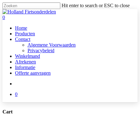
Skip
Hit enter to search or ESC to close
to
Close
main
Search
search
0
content
Menu
Home
Producten
Contact
Algemene Voorwaarden
Privacybeleid
Winkelmand
Afrekenen
Informatie
Offerte aanvragen
search
0
Cart
Close
Cart