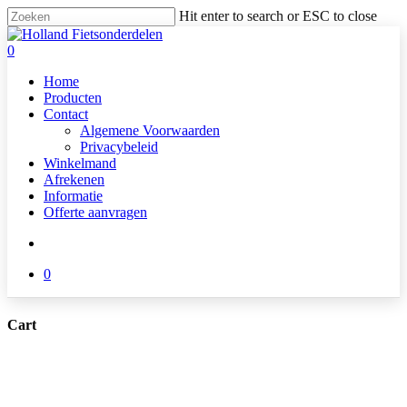
Skip
Hit enter to search or ESC to close
to
Close
main
Search
search
0
content
Menu
Home
Producten
Contact
Algemene Voorwaarden
Privacybeleid
Winkelmand
Afrekenen
Informatie
Offerte aanvragen
search
0
Cart
Close
Cart