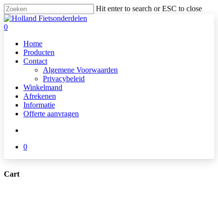
Skip
Hit enter to search or ESC to close
to
Close
main
Search
search
0
content
Menu
Home
Producten
Contact
Algemene Voorwaarden
Privacybeleid
Winkelmand
Afrekenen
Informatie
Offerte aanvragen
search
0
Cart
Close
Cart