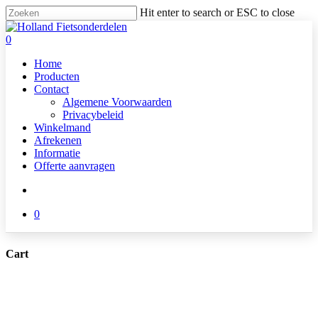
Skip
Hit enter to search or ESC to close
to
Close
main
Search
search
0
content
Menu
Home
Producten
Contact
Algemene Voorwaarden
Privacybeleid
Winkelmand
Afrekenen
Informatie
Offerte aanvragen
search
0
Cart
Close
Cart