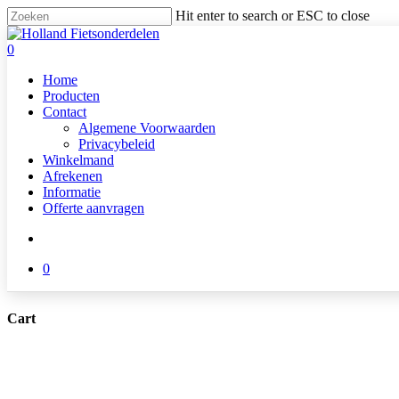
Skip
Hit enter to search or ESC to close
to
Close
main
Search
search
0
content
Menu
Home
Producten
Contact
Algemene Voorwaarden
Privacybeleid
Winkelmand
Afrekenen
Informatie
Offerte aanvragen
search
0
Cart
Close
Cart