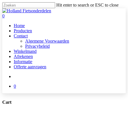
Skip
Hit enter to search or ESC to close
to
Close
main
Search
search
0
content
Menu
Home
Producten
Contact
Algemene Voorwaarden
Privacybeleid
Winkelmand
Afrekenen
Informatie
Offerte aanvragen
search
0
Cart
Close
Cart