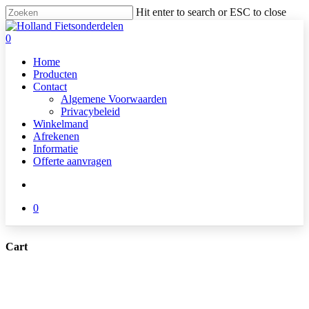
Skip
Hit enter to search or ESC to close
to
Close
main
Search
search
0
content
Menu
Home
Producten
Contact
Algemene Voorwaarden
Privacybeleid
Winkelmand
Afrekenen
Informatie
Offerte aanvragen
search
0
Cart
Close
Cart