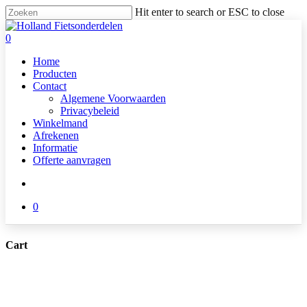
Skip
Hit enter to search or ESC to close
to
Close
main
Search
search
0
content
Menu
Home
Producten
Contact
Algemene Voorwaarden
Privacybeleid
Winkelmand
Afrekenen
Informatie
Offerte aanvragen
search
0
Cart
Close
Cart