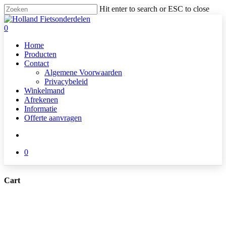
Skip
Hit enter to search or ESC to close
to
Close
main
Search
search
0
content
Menu
Home
Producten
Contact
Algemene Voorwaarden
Privacybeleid
Winkelmand
Afrekenen
Informatie
Offerte aanvragen
search
0
Cart
Close
Cart