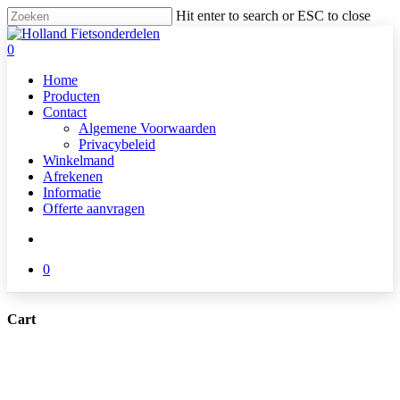
Skip
Hit enter to search or ESC to close
to
Close
main
Search
search
0
content
Menu
Home
Producten
Contact
Algemene Voorwaarden
Privacybeleid
Winkelmand
Afrekenen
Informatie
Offerte aanvragen
search
0
Cart
Close
Cart