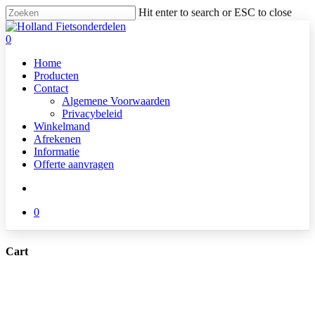
Skip
Hit enter to search or ESC to close
to
Close
main
Search
search
0
content
Menu
Home
Producten
Contact
Algemene Voorwaarden
Privacybeleid
Winkelmand
Afrekenen
Informatie
Offerte aanvragen
search
0
Cart
Close
Cart