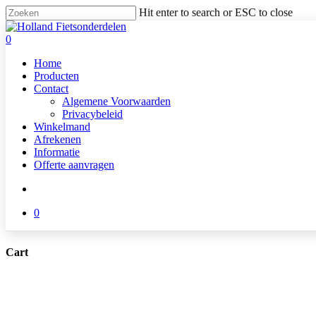
Skip
Hit enter to search or ESC to close
to
Close
main
Search
search
0
content
Menu
Home
Producten
Contact
Algemene Voorwaarden
Privacybeleid
Winkelmand
Afrekenen
Informatie
Offerte aanvragen
search
0
Cart
Close
Cart