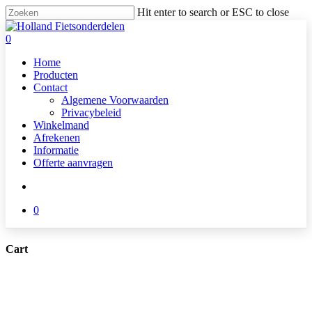
Skip
Hit enter to search or ESC to close
to
Close
main
Search
search
0
content
Menu
Home
Producten
Contact
Algemene Voorwaarden
Privacybeleid
Winkelmand
Afrekenen
Informatie
Offerte aanvragen
search
0
Cart
Close
Cart