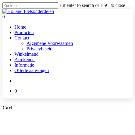
Skip
Hit enter to search or ESC to close
to
Close
main
Search
search
0
content
Menu
Home
Producten
Contact
Algemene Voorwaarden
Privacybeleid
Winkelmand
Afrekenen
Informatie
Offerte aanvragen
search
0
Cart
Close
Cart