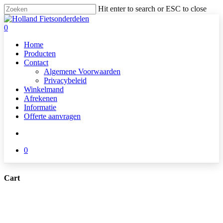
Skip
Hit enter to search or ESC to close
to
Close
main
Search
search
0
content
Menu
Home
Producten
Contact
Algemene Voorwaarden
Privacybeleid
Winkelmand
Afrekenen
Informatie
Offerte aanvragen
search
0
Cart
Close
Cart