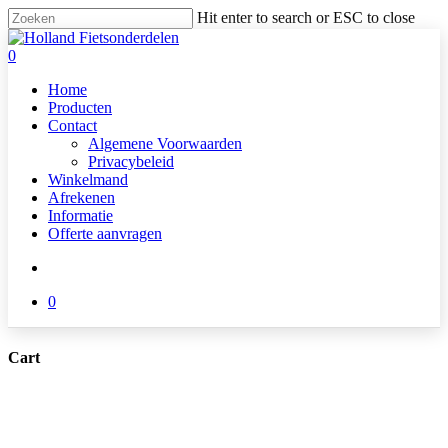
Skip
Hit enter to search or ESC to close
to
Close
main
Search
search
0
content
Menu
Home
Producten
Contact
Algemene Voorwaarden
Privacybeleid
Winkelmand
Afrekenen
Informatie
Offerte aanvragen
search
0
Cart
Close
Cart