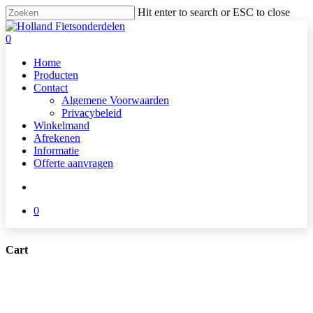
Skip
Hit enter to search or ESC to close
to
Close
main
Search
search
0
content
Menu
Home
Producten
Contact
Algemene Voorwaarden
Privacybeleid
Winkelmand
Afrekenen
Informatie
Offerte aanvragen
search
0
Cart
Close
Cart