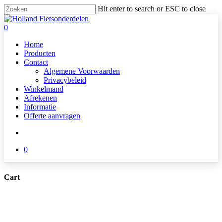
Skip
Hit enter to search or ESC to close
to
Close
main
Search
search
0
content
Menu
Home
Producten
Contact
Algemene Voorwaarden
Privacybeleid
Winkelmand
Afrekenen
Informatie
Offerte aanvragen
search
0
Cart
Close
Cart