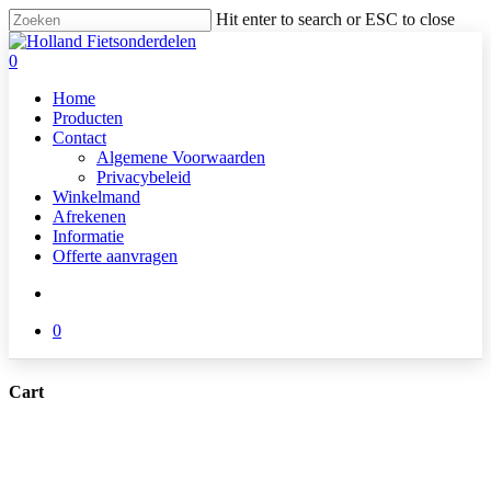
Skip
Hit enter to search or ESC to close
to
Close
main
Search
search
0
content
Menu
Home
Producten
Contact
Algemene Voorwaarden
Privacybeleid
Winkelmand
Afrekenen
Informatie
Offerte aanvragen
search
0
Cart
Close
Cart