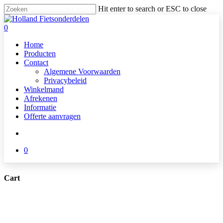
Skip
Hit enter to search or ESC to close
to
Close
main
Search
search
0
content
Menu
Home
Producten
Contact
Algemene Voorwaarden
Privacybeleid
Winkelmand
Afrekenen
Informatie
Offerte aanvragen
search
0
Cart
Close
Cart