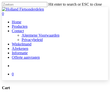
Skip
Hit enter to search or ESC to close
to
Close
main
Search
search
0
content
Menu
Home
Producten
Contact
Algemene Voorwaarden
Privacybeleid
Winkelmand
Afrekenen
Informatie
Offerte aanvragen
search
0
Cart
Close
Cart