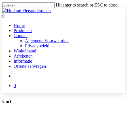
Skip
Hit enter to search or ESC to close
to
Close
main
Search
search
0
content
Menu
Home
Producten
Contact
Algemene Voorwaarden
Privacybeleid
Winkelmand
Afrekenen
Informatie
Offerte aanvragen
search
0
Cart
Close
Cart