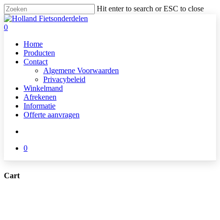
Skip
Hit enter to search or ESC to close
to
Close
main
Search
search
0
content
Menu
Home
Producten
Contact
Algemene Voorwaarden
Privacybeleid
Winkelmand
Afrekenen
Informatie
Offerte aanvragen
search
0
Cart
Close
Cart