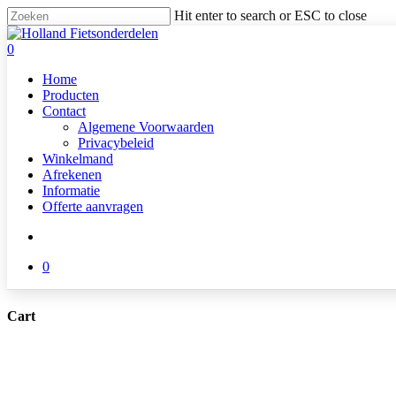
Skip
Hit enter to search or ESC to close
to
Close
main
Search
search
0
content
Menu
Home
Producten
Contact
Algemene Voorwaarden
Privacybeleid
Winkelmand
Afrekenen
Informatie
Offerte aanvragen
search
0
Cart
Close
Cart