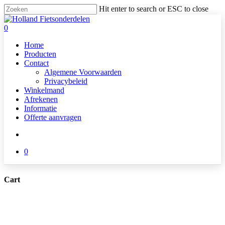
Skip
Hit enter to search or ESC to close
to
Close
main
Search
search
0
content
Menu
Home
Producten
Contact
Algemene Voorwaarden
Privacybeleid
Winkelmand
Afrekenen
Informatie
Offerte aanvragen
search
0
Cart
Close
Cart