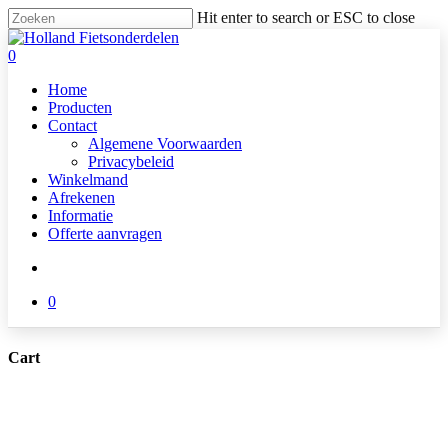
Skip
Hit enter to search or ESC to close
to
Close
main
Search
search
0
content
Menu
Home
Producten
Contact
Algemene Voorwaarden
Privacybeleid
Winkelmand
Afrekenen
Informatie
Offerte aanvragen
search
0
Cart
Close
Cart