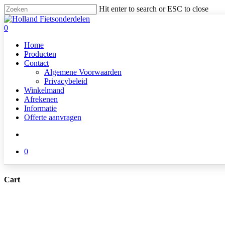
Skip
Hit enter to search or ESC to close
to
Close
main
Search
search
0
content
Menu
Home
Producten
Contact
Algemene Voorwaarden
Privacybeleid
Winkelmand
Afrekenen
Informatie
Offerte aanvragen
search
0
Cart
Close
Cart