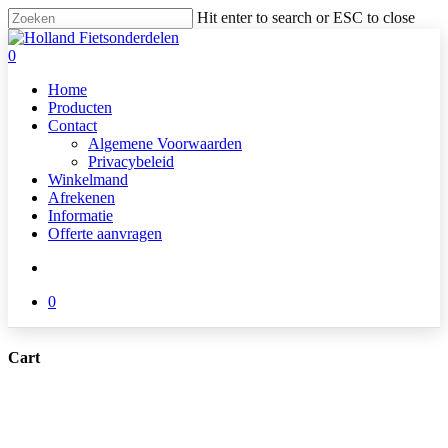
Skip
Hit enter to search or ESC to close
to
Close
main
Search
search
0
content
Menu
Home
Producten
Contact
Algemene Voorwaarden
Privacybeleid
Winkelmand
Afrekenen
Informatie
Offerte aanvragen
search
0
Cart
Close
Cart