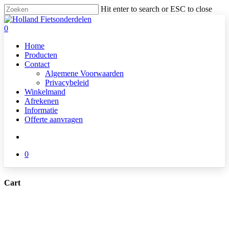
Skip
Hit enter to search or ESC to close
to
Close
main
Search
search
0
content
Menu
Home
Producten
Contact
Algemene Voorwaarden
Privacybeleid
Winkelmand
Afrekenen
Informatie
Offerte aanvragen
search
0
Cart
Close
Cart