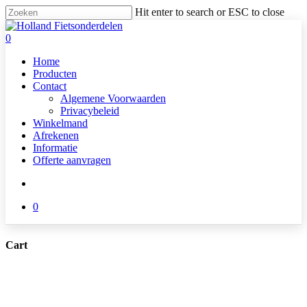
Skip
Hit enter to search or ESC to close
to
Close
main
Search
search
0
content
Menu
Home
Producten
Contact
Algemene Voorwaarden
Privacybeleid
Winkelmand
Afrekenen
Informatie
Offerte aanvragen
search
0
Cart
Close
Cart