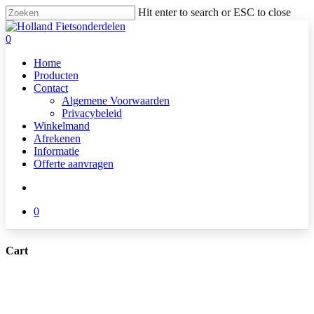
Skip
Hit enter to search or ESC to close
to
Close
main
Search
search
0
content
Menu
Home
Producten
Contact
Algemene Voorwaarden
Privacybeleid
Winkelmand
Afrekenen
Informatie
Offerte aanvragen
search
0
Cart
Close
Cart