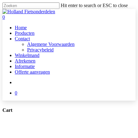
Skip
Hit enter to search or ESC to close
to
Close
main
Search
search
0
content
Menu
Home
Producten
Contact
Algemene Voorwaarden
Privacybeleid
Winkelmand
Afrekenen
Informatie
Offerte aanvragen
search
0
Cart
Close
Cart