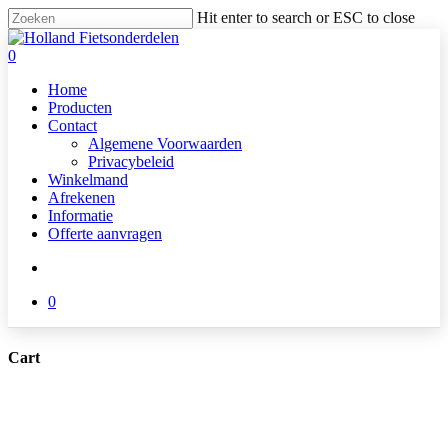
Skip
Hit enter to search or ESC to close
to
Close
main
Search
search
0
content
Menu
Home
Producten
Contact
Algemene Voorwaarden
Privacybeleid
Winkelmand
Afrekenen
Informatie
Offerte aanvragen
search
0
Cart
Close
Cart