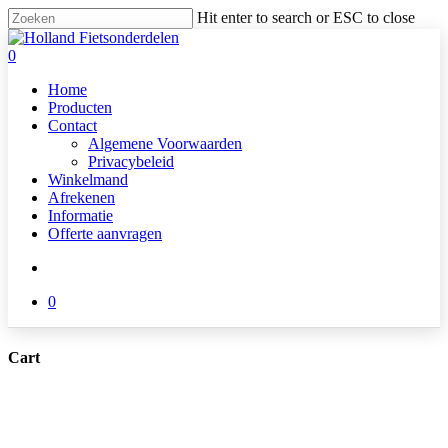
Skip
Hit enter to search or ESC to close
to
Close
main
Search
search
0
content
Menu
Home
Producten
Contact
Algemene Voorwaarden
Privacybeleid
Winkelmand
Afrekenen
Informatie
Offerte aanvragen
search
0
Cart
Close
Cart