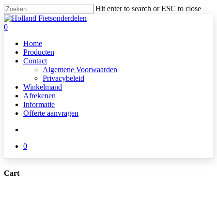
Skip
Hit enter to search or ESC to close
to
Close
main
Search
search
0
content
Menu
Home
Producten
Contact
Algemene Voorwaarden
Privacybeleid
Winkelmand
Afrekenen
Informatie
Offerte aanvragen
search
0
Cart
Close
Cart