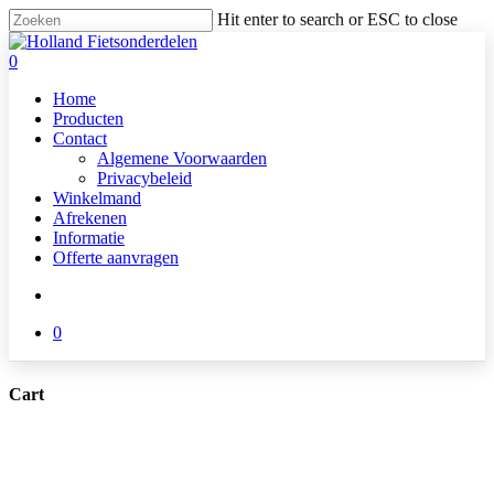
Skip
Hit enter to search or ESC to close
to
Close
main
Search
search
0
content
Menu
Home
Producten
Contact
Algemene Voorwaarden
Privacybeleid
Winkelmand
Afrekenen
Informatie
Offerte aanvragen
search
0
Cart
Close
Cart