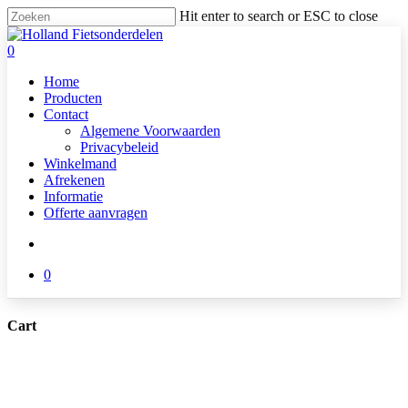
Skip
Hit enter to search or ESC to close
to
Close
main
Search
search
0
content
Menu
Home
Producten
Contact
Algemene Voorwaarden
Privacybeleid
Winkelmand
Afrekenen
Informatie
Offerte aanvragen
search
0
Cart
Close
Cart